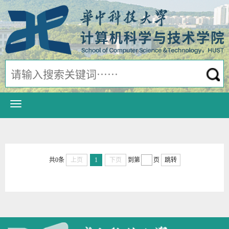
共0条
上页
1
下页
到第
页
跳转