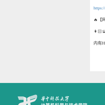
https
🔥
【
👩🏻‍
内有
H