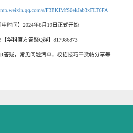
://mp.weixin.qq.com/s/F3EKIMfS0ekJab3xFLT6FA
网申时间】
2024
年
8
月
19
日正式开始

【华科官方答疑
Q
群】
817986873
R
答疑，常见问题清单，校招技巧干货帖分享等