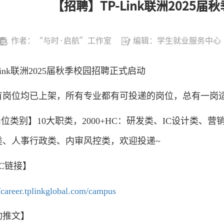
【招聘】TP-Link联洲2025
作者：“与时·启航”工作室
编辑：学生就业服务中心
ink
联洲
2025
届秋季校园招聘正式启动
有岗位均已上架，所有专业都有可投递的岗位，总有一岗
岗位类别】
10
大职类，
2000+HC
：研发类、
IC
设计类、营
类、人事行政类、内审风控类，欢迎投递
~
C
链接】
//career.tplinkglobal.com/campus
动推文】