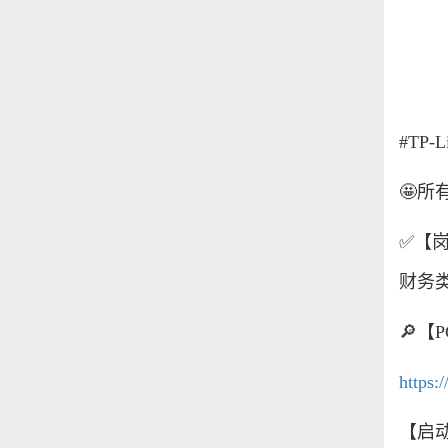
#TP-L
🤩
所
✅
【
财务
🔎
【
P
https:
【启